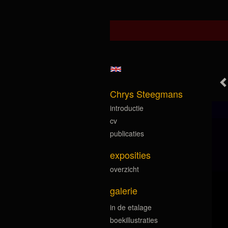
Chrys Steegmans
introductie
cv
publicaties
exposities
overzicht
galerie
in de etalage
boekillustraties